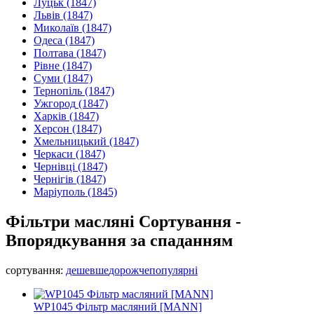
Луцьк
(1847)
Львів
(1847)
Миколаїв
(1847)
Одеса
(1847)
Полтава
(1847)
Рівне
(1847)
Суми
(1847)
Тернопіль
(1847)
Ужгород
(1847)
Харків
(1847)
Херсон
(1847)
Хмельницький
(1847)
Черкаси
(1847)
Чернівці
(1847)
Чернігів
(1847)
Маріуполь
(1845)
Фільтри масляні Сортування -
Впорядкування за спаданням
сортування:
дешевше
дорожче
популярні
WP1045 Фільтр масляний [MANN]