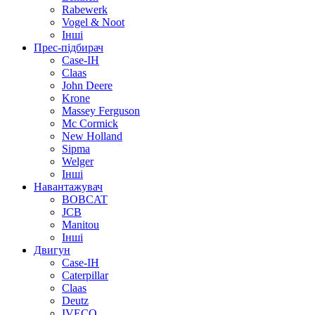
Rabewerk
Vogel & Noot
Інші
Прес-підбирач
Case-IH
Claas
John Deere
Krone
Massey Ferguson
Mc Cormick
New Holland
Sipma
Welger
Інші
Навантажувач
BOBCAT
JCB
Manitou
Інші
Двигун
Case-IH
Caterpillar
Claas
Deutz
IVECO