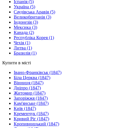
Іспанія
(5)
Україна
(5)
Саудівська Аравія
(5)
Великобританія
(3)
Індонезія
(3)
Мексика
(3)
Канада
(2)
Республіка Корея
(1)
Чехія
(1)
Литва
(1)
Бразилія
(1)
Купити в місті
Івано-Франківськ
(1847)
Біла Церква
(1847)
Вінниця
(1847)
Дніпро
(1847)
Житомир
(1847)
Запоріжжя
(1847)
Кам'янське
(1847)
Київ
(1847)
Кременчук
(1847)
Кривий Ріг
(1847)
Кропивницький
(1847)