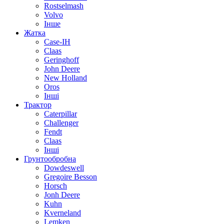
Rostselmash
Volvo
Інше
Жатка
Case-IH
Claas
Geringhoff
John Deere
New Holland
Oros
Інші
Трактор
Caterpillar
Challenger
Fendt
Claas
Інші
Грунтообробна
Dowdeswell
Gregoire Besson
Horsch
Jonh Deere
Kuhn
Kverneland
Lemken