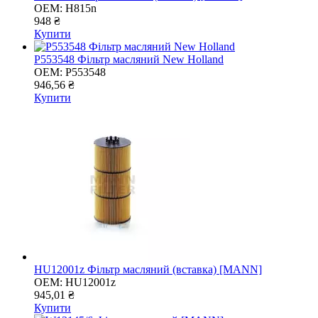
OEM:
H815n
948 ₴
Купити
Р553548 Фільтр масляний New Holland
OEM:
Р553548
946,56 ₴
Купити
HU12001z Фільтр масляний (вставка) [MANN]
OEM:
HU12001z
945,01 ₴
Купити