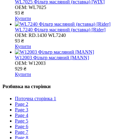
WL7025 Фільтр масляний (вставка) [WIX]
OEM:
WL7025
93 ₴
Купити
WL7240 Фільтр масляний (вставка) [Rider]
OEM:
RD.1430 WL7240
93 ₴
Купити
W12003 Фільтр масляний [MANN]
OEM:
W12003
929 ₴
Купити
Розбивка на сторінки
Поточна сторінка
1
Page
2
Page
3
Page
4
Page
5
Page
6
Page
7
Page
8