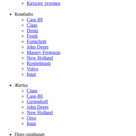
Каталог техніки
Комбайн
Case-IH
Claas
Deutz
Fendt
Fortschritt
John Deere
Massey Ferguson
New Holland
Rostselmash
Volvo
Інші
Жатка
Claas
Case-IH
Geringhoff
John Deere
New Holland
Oros
Інші
Прес-підбирач