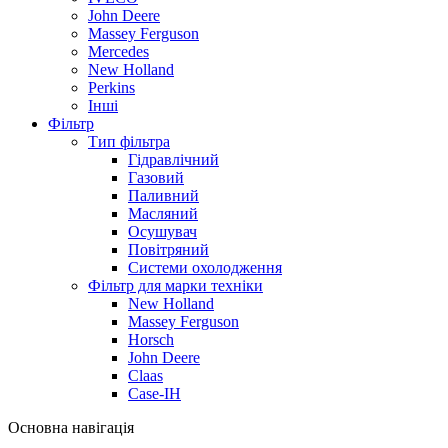
John Deere
Massey Ferguson
Mercedes
New Holland
Perkins
Інші
Фільтр
Тип фільтра
Гідравлічний
Газовий
Паливний
Масляний
Осушувач
Повітряний
Системи охолодження
Фільтр для марки техніки
New Holland
Massey Ferguson
Horsch
John Deere
Claas
Case-IH
Основна навігація