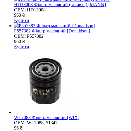
HD13008 Фільтр масляний (вставка) [MANN]
OEM:
HD13008
963 ₴
Купити
P557382 Фільтр масляний [Donaldson]
OEM:
P557382
960 ₴
Купити
WL7088 Фільтр масляний [WIX]
OEM:
WL7088, 51347
96 ₴