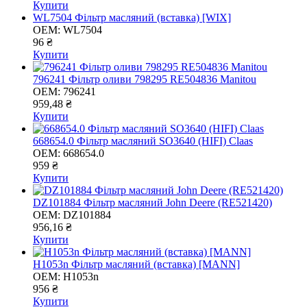
Купити
WL7504 Фільтр масляний (вставка) [WIX]
OEM:
WL7504
96 ₴
Купити
796241 Фільтр оливи 798295 RE504836 Manitou
OEM:
796241
959,48 ₴
Купити
668654.0 Фільтр масляний SO3640 (HІFІ) Claas
OEM:
668654.0
959 ₴
Купити
DZ101884 Фільтр масляний John Deere (RE521420)
OEM:
DZ101884
956,16 ₴
Купити
H1053n Фільтр масляний (вставка) [MANN]
OEM:
H1053n
956 ₴
Купити