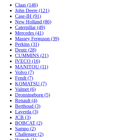
Claas
(146)
John Deere
(121)
Case-IH
(91)
New Holland
(86)
Caterpillar
(49)
Mercedes
(41)
Massey Ferguson
(39)
Perkins
(31)
Deutz
(28)
CUMMINS
(21)
IVECO
(16)
MANITOU
(11)
Volvo
(7)
Fendt
(7)
KOMATSU
(7)
Valmet
(6)
Dronningborg
(5)
Renault
(4)
Berthoud
(3)
Laverda
(3)
JCB
(3)
BOBCAT
(2)
Sampo
(2)
Challenger
(2)
Horsch
(1)