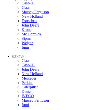
Case-IH
Claas
Massey Ferguson
New Holland
Fortschritt
John Deere
Krone
Mc Cormick
Sipma
Welger
Інші
Двигун
Claas
Case-IH
John Deere
New Holland
Mercedes
Perkins
Caterpillar
Deutz
IVECO
Massey Ferguson
Інші