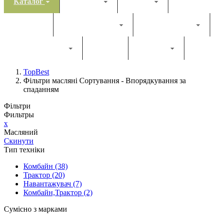
Каталог
Комбайн
Жатка
Трактор
Грунтообробна
Прес-підбирач
Навантажувач
Двигун
Фільтри
TopBest
Фільтри масляні Сортування - Впорядкування за
спаданням
Фільтри
Фильтры
x
Масляний
Скинути
Тип техніки
Комбайн
(38)
Трактор
(20)
Навантажувач
(7)
Комбайн,Трактор
(2)
Сумісно з марками